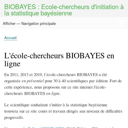
Aller
BIOBAYES : Ecole-chercheurs d'initiation à
au
la statistique bayésienne
contenu
principal
Afficher — Navigation principale
Navigation
principale
Accueil
Cours
Travaux dirigés
Collectif BIOBAYES
Ouvrage collectif
BIOBAYES en présentiel
Ressources
Accueil
Fil
d'Ariane
L'école-chercheurs BIOBAYES en
ligne
En 2011, 2013 et 2019, l’école-chercheurs BIOBAYES a été
organisée
en présentiel
pour 30 à 40 scientifiques par édition. Fort de
cette expérience, nous proposons sur ce site internet l'école-
chercheurs BIOBAYES
en ligne.
Le scientifique souhaitant s'initier à la statistique bayésienne
trouvera sur ce site cours et travaux dirigés aux niveaux de difficultés
progressifs.